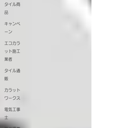
タイル商
品
キャンペ
ーン
エコカラ
ット施工
業者
タイル通
販
カラット
ワークス
電気工事
士