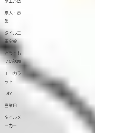
施工方法
求人・募
集
タイル工
事全般
どうでも
いい話題
エコカラ
ット
DIY
営業日
タイルメ
ーカー