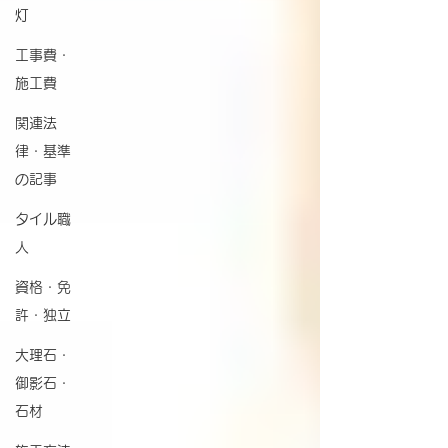
灯
工事費・
施工費
関連法
律・基準
の記事
タイル職
人
資格・免
許・独立
大理石・
御影石・
石材