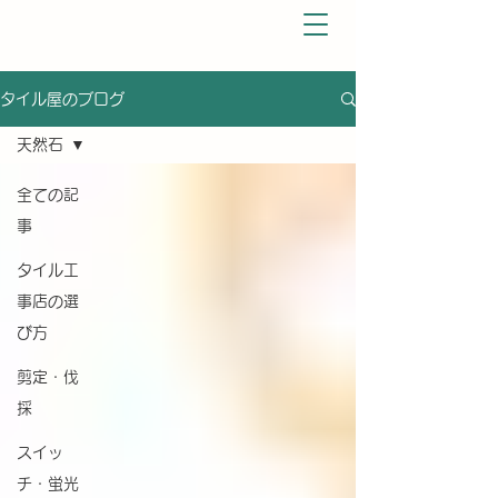
タイル屋のブログ
天然石
全ての記
事
タイル工
事店の選
び方
剪定・伐
採
スイッ
チ・蛍光