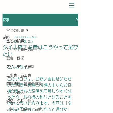
記事
全ての記事
honupose staff
全ての記事
読了時間: 2分
タイル施工業者はこうやって選び
タイル工事店の選び方
たい
剪定・伐採
スイッチ・蛍光灯
こんにちは。
工事費・施工費
このブログは、お問い合わせいただ
関連法律・基準の記事
いた質問や実際の現場の中からお客
様が私どもの説明を理解しやすくな
タイル職人
ったり、お客様の利益となることを
資格・免許・独立
中心に書いております。今回は「タ
イル施工業者はこうやって選びた
大理石・御影石・石材