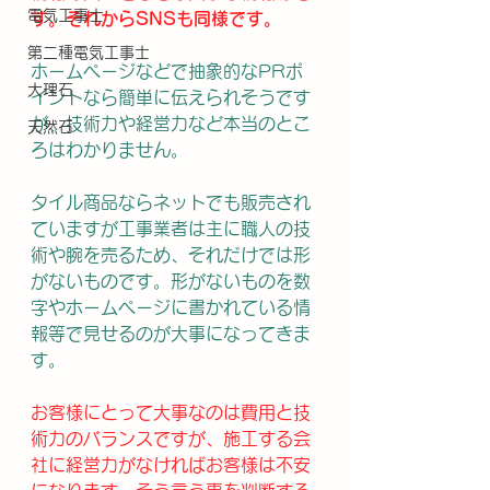
電気工事士
す。それからSNSも同様です。
第二種電気工事士
ホームページなどで抽象的なPRポ
大理石
イントなら簡単に伝えられそうです
が、技術力や経営力など本当のとこ
天然石
ろはわかりません。
タイル商品ならネットでも販売され
ていますが工事業者は主に職人の技
術や腕を売るため、それだけでは形
がないものです。形がないものを数
字やホームページに書かれている情
報等で見せるのが大事になってきま
す。
お客様にとって大事なのは費用と技
術力のバランスですが、施工する会
社に経営力がなければお客様は不安