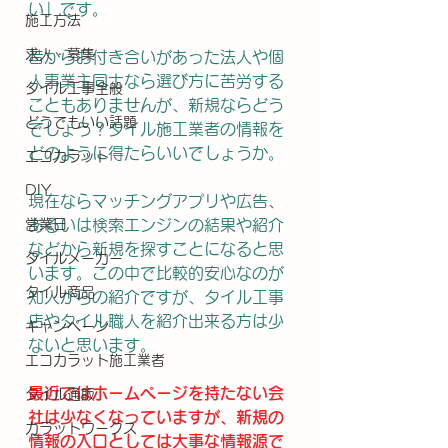
い」です。
施工方法
求人・募集
昔からお付き合いがあった法人や個
人事業主同士なら選び方に苦労する
タイル工事全般
こともありませんが、新規ならどう
どうでもいい話題
でしょう？タイル施工業者の情報を
どのように得たらいいでしょうか。
エコカラット
DIY
現在ならマッチングアプリや広告、
営業日
あるいは検索エンジンの結果や紹介
などから新規を探すことになると思
タイルメーカー
います。この中で比較的安心なのが
タイル商品
知人からの紹介ですが、タイル工事
店やタイル職人を紹介出来る方は少
キャンペーン
ないと思います。
エコカラット施工業者
最近ではホームページを持たない会
タイル通販
社は少なくなっていますが、新規の
カラットワークス
情報の入口としては大事な情報源で