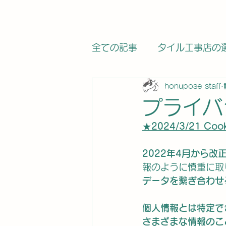
全ての記事
タイル工事店の
honupose staff
関連法律・基準の記事
プライバ
★
2024/3/21 
求人・募集
タイル工事
2022年4月から
報のように慎重に取
タイルメーカー
タイル
データを繋ぎ合わせ
個人情報とは特定でき
カラットワークス
電気
さまざまな情報のこ