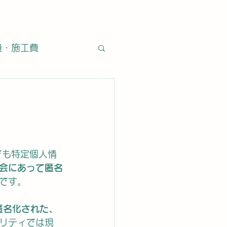
費・施工費
・石材
施工方法
営業日
でも特定個人情
会にあって匿名
タイル通販
です。
匿名化された、
リティでは現