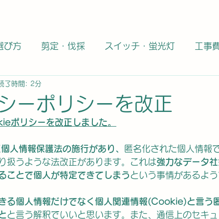
選び方
剪定・伐採
スイッチ・蛍光灯
工事
読了時間: 2分
タイル職人
資格・免許・独立
大理石・御影石
シーポリシーを改正
Cookieポリシーを改正しました。
全般
どうでもいい話題
エコカラット
DIY
改正個人情報保護法の施行があり、
匿名化された個人情報
り扱うような法改正があります。これは
強力なデータ社
商品
キャンペーン
エコカラット施工業者
ることで個人が特定できてしまう
という事情があるよう
る個人情報だけでなく個人関連情報(Cookie)と言う
工事士
第二種電気工事士
大理石
天然石
と
と言う解釈でいいと思います。また、通信上のセキュ