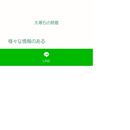
大理石の研磨
様々な情報のある
ホヌパス株式会社トップ
LINE
ページへ
御影石
大理石
大理石
天然石