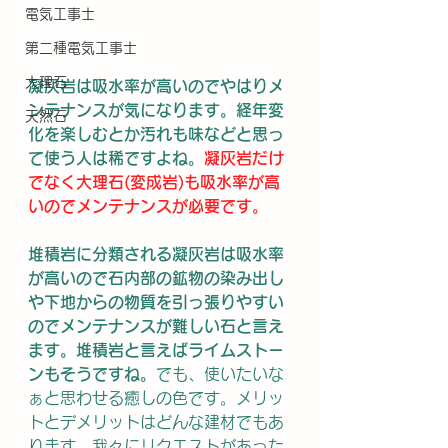
電気工事士
第二種電気工事士
大理石
凝灰岩は吸水率が高いのでやはりメ
ンテナンスが気になります。経年変
天然石
化を楽しむとか汚れも味などと思っ
て使う人は稀ですよね。
凝灰岩だけ
でなく大理石(変成岩)も吸水率が高
いのでメンテナンスが必要です。
堆積岩に分類される凝灰岩は吸水率
が高いので石内部の鉱物の染み出し
や下地からの物質を引っ張りやすい
のでメンテナンスが難しい石と言え
ます。堆積岩と言えばライムストー
ンもそうですね。
でも、使いたいな
ぁと思わせる癒しの色です。メリッ
トとデメリットはどんな建材でもあ
ります。我々にリクエストがあった