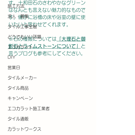
す。十和田石のさわやかなグリーン
施工方法
はなんとも言えない魅力的なもので
求人・募集
す。確かに浴槽の床や浴室の壁に使
いたいと思わせてくれます。
タイル工事全般
どうでもいい話題
※石の種類については
「
大理石と御
影石とライムストーンについて」
と
エコカラット
言うブログも参考にしてください。
DIY
営業日
タイルメーカー
タイル商品
キャンペーン
エコカラット施工業者
タイル通販
カラットワークス