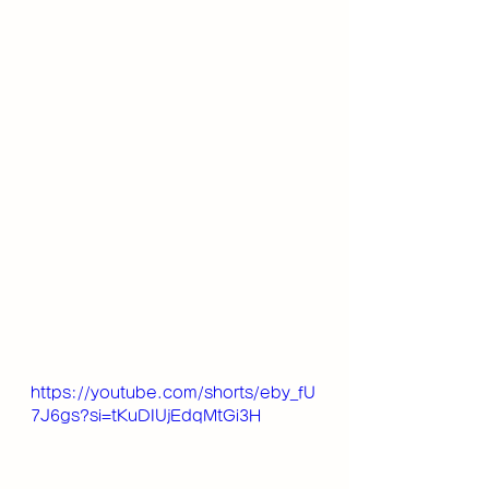
https://youtube.com/shorts/eby_fU
7J6gs?si=tKuDIUjEdqMtGi3H