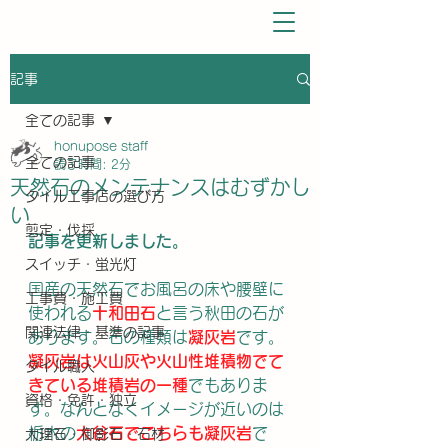
記事
全ての記事
honupose staff
全ての記事
読了時間: 2分
天然石のメンテナンスはむずかし
タイル工事店の選び方
い
剪定・伐採
記事を更新しました。
スイッチ・蛍光灯
国産の天然石でお風呂の床や腰壁に
工事費・施工費
使われる
十和田石
と言う秋田の石が
関連法律・基準の記事
あります。石の種類は
凝灰岩
です。
凝灰岩は火山灰や火山性堆積物でて
タイル職人
きている堆積岩の一種
でもありま
資格・免許・独立
す。なんとなくイメージが近いのは
栃木の
大谷石でこちらも凝灰岩
で
大理石・御影石・石材