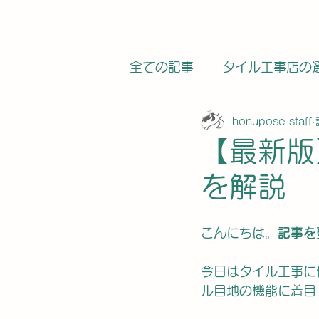
全ての記事
タイル工事店の
honupose staff
関連法律・基準の記事
【最新版
を解説
求人・募集
タイル工事
こんにちは。
記事を
タイルメーカー
タイル
今日はタイル工事に
ル目地の機能に着目
カラットワークス
電気