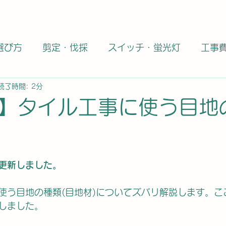
選び方
剪定・伐採
スイッチ・蛍光灯
工事
読了時間: 2分
タイル職人
資格・免許・独立
大理石・御影石
】タイル工事に使う目地
全般
どうでもいい話題
エコカラット
DIY
更新しました。
商品
キャンペーン
エコカラット施工業者
使う目地の種類(目地材)についてズバリ解説します。こ
しました。
工事士
第二種電気工事士
大理石
天然石