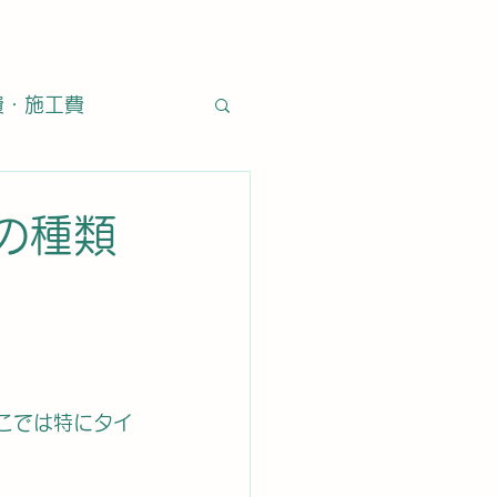
費・施工費
・石材
施工方法
の種類
営業日
タイル通販
こでは特にタイ