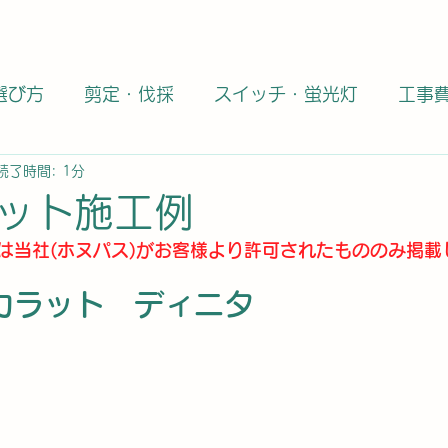
選び方
剪定・伐採
スイッチ・蛍光灯
工事
読了時間: 1分
タイル職人
資格・免許・独立
大理石・御影石
ット施工例
は当社(ホヌパス)がお客様より許可されたもののみ掲載
全般
どうでもいい話題
エコカラット
DIY
カラット　ディニタ
商品
キャンペーン
エコカラット施工業者
工事士
第二種電気工事士
大理石
天然石