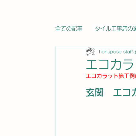
全ての記事
タイル工事店の
honupose staff
関連法律・基準の記事
エコカラ
エコカラット施工例
求人・募集
タイル工事
玄関　エコ
タイルメーカー
タイル
カラットワークス
電気