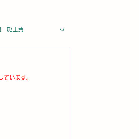
費・施工費
・石材
施工方法
しています。
営業日
タイル通販