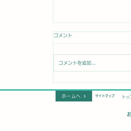
コメント
コメントを追加…
アブラチャンとヤマボウシと
メグスリノキ
ホームへ
​サイトマップ
トッ