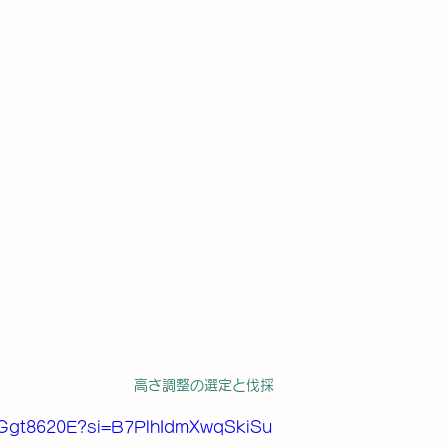
高さ調整の選定と伐採
saGgt8620E?si=B7PlhIdmXwqSkiSu