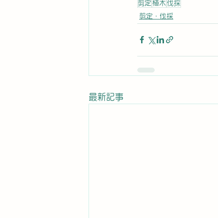
剪定
植木
伐採
剪定・伐採
最新記事