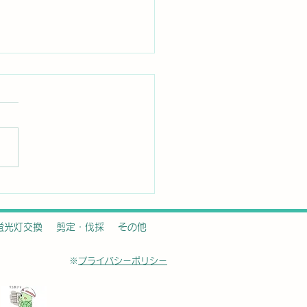
ダモの剪定とシマトネリ
違い
蛍光灯交換
剪定・伐採
その他
※
プライバシーポリシー