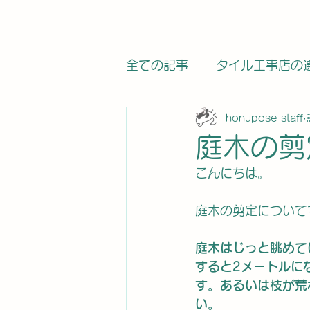
全ての記事
タイル工事店の
honupose staff
関連法律・基準の記事
庭木の剪
こんにちは。
求人・募集
タイル工事
庭木の剪定について
タイルメーカー
タイル
庭木はじっと眺めて
すると2メートルに
す。あるいは枝が荒
カラットワークス
電気
い。