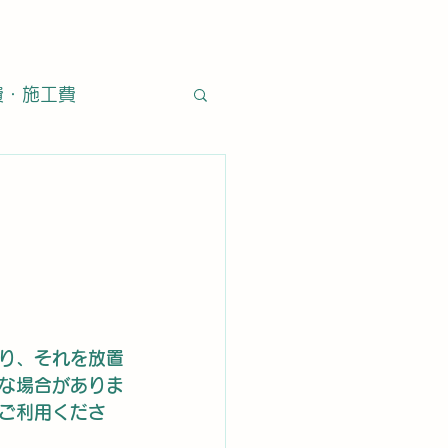
費・施工費
・石材
施工方法
営業日
タイル通販
り、それを放置
うな場合がありま
ご利用くださ