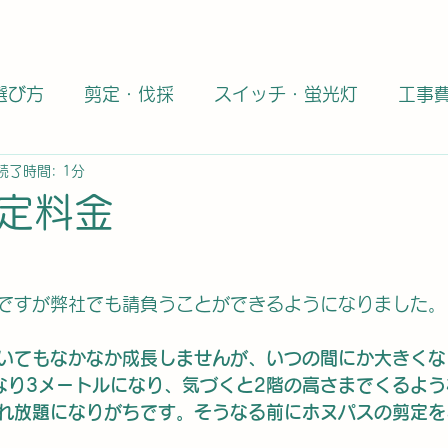
選び方
剪定・伐採
スイッチ・蛍光灯
工事
読了時間: 1分
タイル職人
資格・免許・独立
大理石・御影石
定料金
全般
どうでもいい話題
エコカラット
DIY
ですが弊社でも請負うことができるようになりました。
商品
キャンペーン
エコカラット施工業者
いてもなかなか成長しませんが、いつの間にか大きくな
なり3メートルになり、気づくと2階の高さまでくるよ
れ放題になりがちです。そうなる前にホヌパスの剪定を
工事士
第二種電気工事士
大理石
天然石